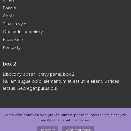
O nás
Pokoje
Ceník
Tipy na výlet
Obchodní podmínky
Rezervace
Kontakty
box 2
Libovolný obsah, pravý panel, box 2.
Nullam augue odio, elementum at est ut, eleifend ultrices
lectus. Sed eget purus dui.
Webové stránky zdarma
od
BANAN.CZ
|
Ostravski Tvorba webových
stránek
|
Přihlásit se
Tento web používá k poskytování služeb, personalizaci reklam a analýze
návštěvnosti soubory cookie.
Rozumím
Další informace