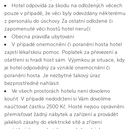
Hotel odpovídá za škodu na odložených věcech
pouze v případě, že věci byly odevzdány některému
z personálu do úschovy. Za ostatní odložené či
zapomenuté věci hostů hotel neručí.
Obecná pravidla ubytování
V případě onemocnění či poranění hosta hotel
zajistí lékařskou pomoc. Poplatek za převezení a
ošetření si hradí host sám. Výjimkou je situace, kdy
je hotel odpovědný za vzniklé onemocnění či
poranění hosta. Je nezbytné takový úraz
bezprostředně nahlásit.
Ve všech prostorách hotelu není dovoleno
kouřit. V případě nedodržení si Vám dovolíme
naúčtovat částku 2500 Kč. Hosté nejsou oprávněni
přemísťovat žádný nábytek a zařízení a provádět
jakékoli zásahy do elektrické sítě a zřízení