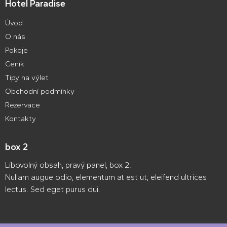
Hotel Paradise
Úvod
O nás
Pokoje
Ceník
Tipy na výlet
Obchodní podmínky
Rezervace
Kontakty
box 2
Libovolný obsah, pravý panel, box 2.
Nullam augue odio, elementum at est ut, eleifend ultrices
lectus. Sed eget purus dui.
Webové stránky zdarma
od
BANAN.CZ
|
Ostravski Tvorba webových