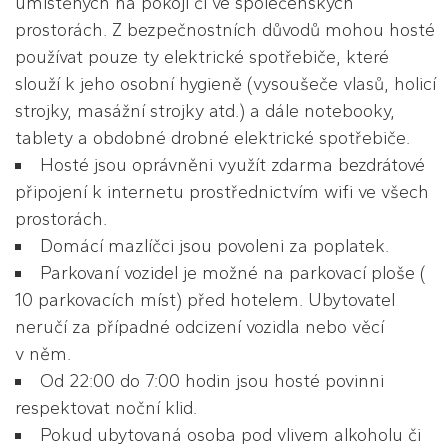
umístěných na pokoji či ve společenských
prostorách. Z bezpečnostních důvodů mohou hosté
používat pouze ty elektrické spotřebiče, které
slouží k jeho osobní hygieně (vysoušeče vlasů, holicí
strojky, masážní strojky atd.) a dále notebooky,
tablety a obdobné drobné elektrické spotřebiče.
Hosté jsou oprávněni využít zdarma bezdrátové
připojení k internetu prostřednictvím wifi ve všech
prostorách.
Domácí mazlíčci jsou povoleni za poplatek.
Parkovaní vozidel je možné na parkovací ploše (
10 parkovacích míst) před hotelem. Ubytovatel
neručí za případné odcizení vozidla nebo věcí
v něm.
Od 22:00 do 7:00 hodin jsou hosté povinni
respektovat noční klid.
Pokud ubytovaná osoba pod vlivem alkoholu či