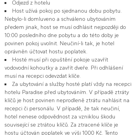
Odjezd z hotelu
Host užívá pokoj po sjednanou dobu pobytu.
Nebylo-li domluveno a schváleno ubytováním
předem jinak, host se musí odhlásit nejpozději do
10:00 posledního dne pobytu a do této doby je
povinen pokoj uvolnit. Neučiní-li tak, je hotel
oprávněn účtovat hostu poplatek.
Hosté musí při opuštění pokoje uzavřít
vodovodní kohoutky a zavřít dveře. Při odhlášení
musí na recepci odevzdat klíče.
Za ubytování a služby hosté platí vždy na recepci
hotelu Paradise před ubytováním. V případě ztráty
klíčů je host povinen neprodleně ztrátu nahlásit na
recepci či personálu. V případě, že tak neučiní,
hotel nenese odpovědnost za vzniklou škodu
související se ztrátou klíčů. Za ztracené klíče je
hostu účtován poplatek ve výši 1000 Kč. Tento